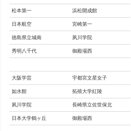
松本第一
浜松開成館
日本航空
宮崎第一
徳島県立城南
夙川学院
秀明八千代
御殿場西
大阪学芸
宇都宮文星女子
如水館
拓殖大学紅陵
夙川学院
長崎県立佐世保北
日本大学鶴ヶ丘
御殿場西