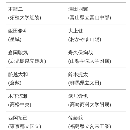
本龍二
津田朋輝
(拓殖大学紅陵)
(富山県立富山中部)
飯田脩斗
大上健
(星城)
(おかやま山陽)
倉岡駿気
舟久保絢哉
(鹿児島県立鶴丸)
(山梨学院大学附属)
舩越大和
鈴木捷太
(倉敷)
(群馬県立太田)
木下涼雅
武居舜也
(高松中央)
(高崎商科大学附属)
西岡拓己
佐藤競
(東京都立国立)
(福島県立勿来工業)