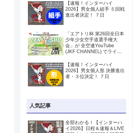
【速報！インターハイ
2026】男女個人組手 ５回戦
進出者決定！ ７日
「エアトリ杯 第26回全日本
少年少女空手道選手権大
会」が 全空連YouTube
(JKF CHANNEL) でライブ
配信されます！
【速報！インターハイ
2026】男女個人形 決勝進出
者・３位決定！ ７日
人気記事
全部わかる！【インターハ
イ2026】日程＆速報＆LIVE