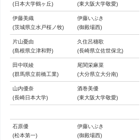
(日本大学鶴ヶ丘)
(東大阪大学敬愛)
伊藤美織
伊藤いぶき
(茨城県立水戸桜ノ牧)
(御殿場西)
片山憂由
久住呂穗歌
(島根県立津和野)
(長崎県立佐世保北)
田中咲綾
尾関栄麻菜
(群馬県立前橋工業)
(大分県立大分南)
山内優奈
酒巻美優
(長崎日本大学)
(東大阪大学敬愛)
石原優
伊藤いぶき
(松本第一)
(御殿場西)