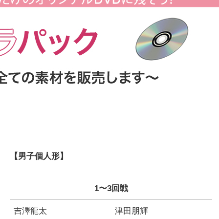
【男子個人形】
1〜3回戦
吉澤龍太
津田朋輝