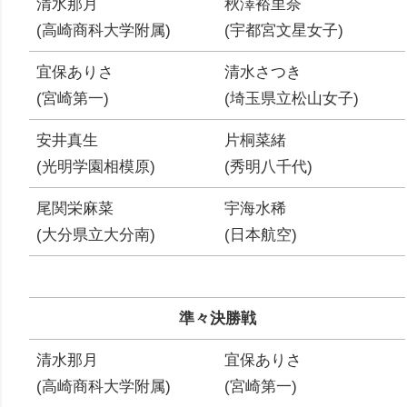
清水那月
秋澤裕里奈
(高崎商科大学附属)
(宇都宮文星女子)
宜保ありさ
清水さつき
(宮崎第一)
(埼玉県立松山女子)
安井真生
片桐菜緒
(光明学園相模原)
(秀明八千代)
尾関栄麻菜
宇海水稀
(大分県立大分南)
(日本航空)
準々決勝戦
清水那月
宜保ありさ
(高崎商科大学附属)
(宮崎第一)