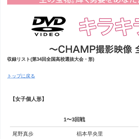
収録リスト(第34回全国高校選抜大会・形)
トップに戻る
【女子個人形】
1〜3回戦
尾野真歩
椙本早央里