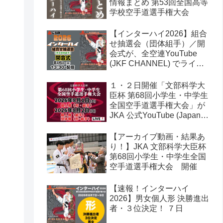
情報まとめ 第53回全国高等
学校空手道選手権大会
【インターハイ2026】組合
せ抽選会（団体組手）／開
会式が、全空連YouTube
(JKF CHANNEL) でライブ
配信されます！第53回全国
高等学校空手道選手権大会
１・２日開催「文部科学大
臣杯 第68回小学生・中学生
全国空手道選手権大会」が
JKA 公式YouTube (Japan
Karate Association 公益社
団法人日本空手協会) でラ
【アーカイブ動画・結果あ
イブ配信されます！
り！】JKA 文部科学大臣杯
第68回小学生・中学生全国
空手道選手権大会 開催
【速報！インターハイ
2026】男女個人形 決勝進出
者・３位決定！ ７日