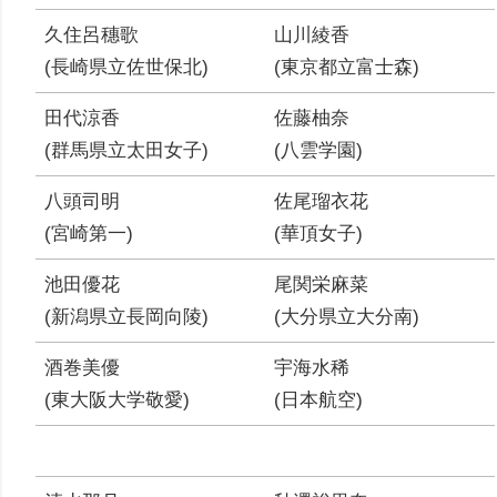
久住呂穗歌
山川綾香
(長崎県立佐世保北)
(東京都立富士森)
田代涼香
佐藤柚奈
(群馬県立太田女子)
(八雲学園)
八頭司明
佐尾瑠衣花
(宮崎第一)
(華頂女子)
池田優花
尾関栄麻菜
(新潟県立長岡向陵)
(大分県立大分南)
酒巻美優
宇海水稀
(東大阪大学敬愛)
(日本航空)