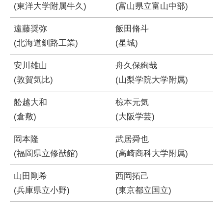
(東洋大学附属牛久)
(富山県立富山中部)
遠藤奨弥
飯田脩斗
(北海道釧路工業)
(星城)
安川雄山
舟久保絢哉
(敦賀気比)
(山梨学院大学附属)
舩越大和
椋本元気
(倉敷)
(大阪学芸)
岡本隆
武居舜也
(福岡県立修猷館)
(高崎商科大学附属)
山田剛希
西岡拓己
(兵庫県立小野)
(東京都立国立)