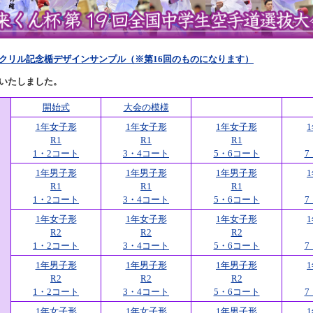
クリル記念楯デザインサンプル（※第16回のものになります）
いたしました。
開始式
大会の模様
1年女子形
1年女子形
1年女子形
R1
R1
R1
1・2コート
3・4コート
5・6コート
7
1年男子形
1年男子形
1年男子形
R1
R1
R1
1・2コート
3・4コート
5・6コート
7
1年女子形
1年女子形
1年女子形
R2
R2
R2
1・2コート
3・4コート
5・6コート
7
1年男子形
1年男子形
1年男子形
R2
R2
R2
1・2コート
3・4コート
5・6コート
7
1年女子形
1年女子形
1年男子形