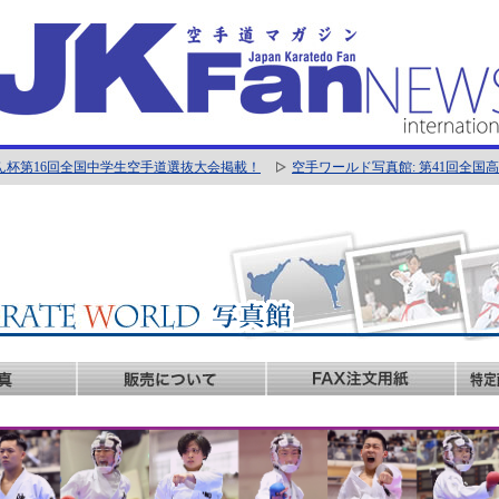
ん杯第16回全国中学生空手道選抜大会掲載！
空手ワールド写真館: 第41回全