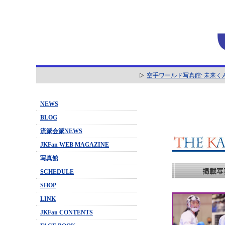
空手ワールド写真館: 未来く
NEWS
BLOG
流派会派NEWS
JKFan WEB MAGAZINE
写真館
SCHEDULE
SHOP
LINK
JKFan CONTENTS