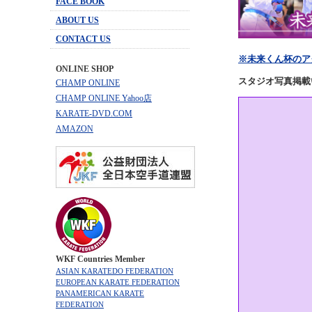
FACE BOOK
ABOUT US
CONTACT US
※未来くん杯のア
ONLINE SHOP
スタジオ写真掲載
CHAMP ONLINE
CHAMP ONLINE Yahoo店
KARATE-DVD.COM
AMAZON
WKF Countries Member
ASIAN KARATEDO FEDERATION
EUROPEAN KARATE FEDERATION
PANAMERICAN KARATE
FEDERATION