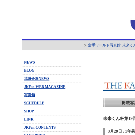
空手ワールド写真館: 未来く
NEWS
BLOG
流派会派NEWS
JKFan WEB MAGAZINE
写真館
SCHEDULE
SHOP
未来くん杯第19
LINK
JKFan CONTENTS
3月29日 : 1