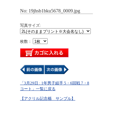
No: 19jhsb1bku5678_0009.jpg
写真サイズ:
枚数：
「3月29日 : 1年男子組手 5・6回戦 7・8
コート」一覧に戻る
【アクリル記念楯 サンプル】