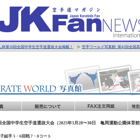
ん杯第16回全国中学生空手道選抜大会掲載！
空手ワールド写真館: 第41回全
回全国中学生空手道選抜大会（2025年3月28〜30日 亀岡運動公園体育
年男子組手 5・6回戦 7・8コート