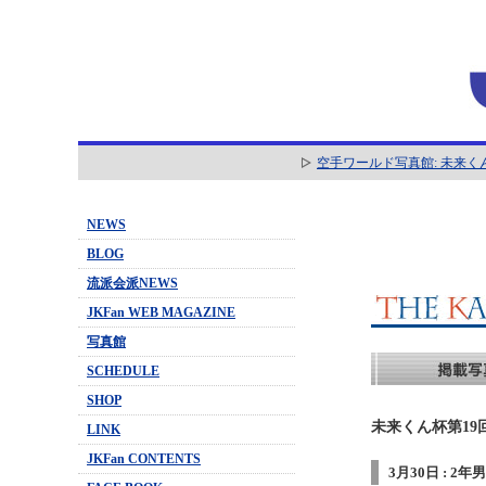
空手ワールド写真館: 未来く
NEWS
BLOG
流派会派NEWS
JKFan WEB MAGAZINE
写真館
SCHEDULE
SHOP
未来くん杯第19
LINK
JKFan CONTENTS
3月30日 : 2年