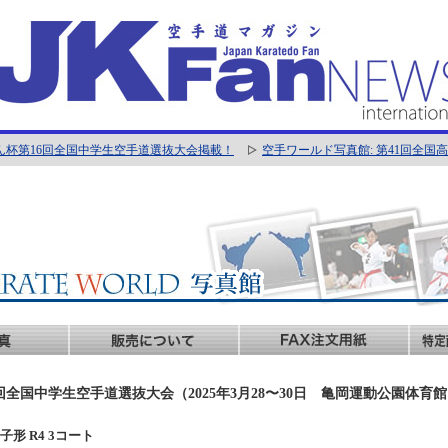
ん杯第16回全国中学生空手道選抜大会掲載！
空手ワールド写真館: 第41回全
回全国中学生空手道選抜大会（2025年3月28〜30日 亀岡運動公園体育
男子形 R4 3コート