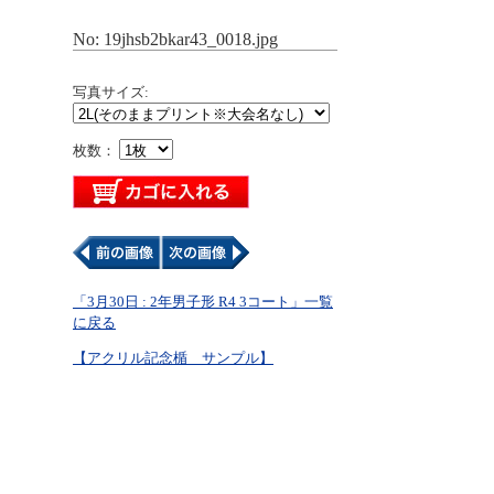
No: 19jhsb2bkar43_0018.jpg
写真サイズ:
枚数：
「3月30日 : 2年男子形 R4 3コート」一覧
に戻る
【アクリル記念楯 サンプル】