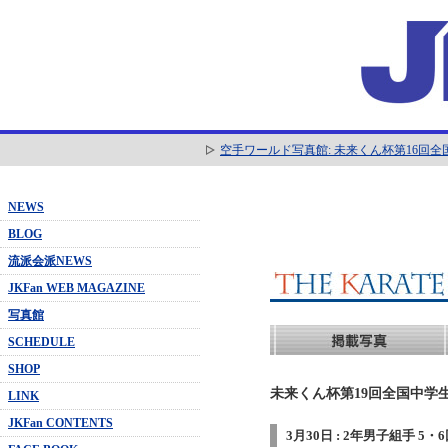
空手ワールド写真館: 未来くん杯第16回
NEWS
BLOG
流派会派NEWS
JKFan WEB MAGAZINE
写真館
SCHEDULE
SHOP
未来くん杯第19回全国中学生
LINK
JKFan CONTENTS
3月30日 : 2年男子組手 5・