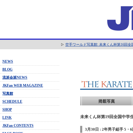
空手ワールド写真館: 未来くん杯第16回
NEWS
BLOG
流派会派NEWS
JKFan WEB MAGAZINE
写真館
SCHEDULE
SHOP
未来くん杯第19回全国中学生
LINK
JKFan CONTENTS
3月30日 : 2年男子組手 5・