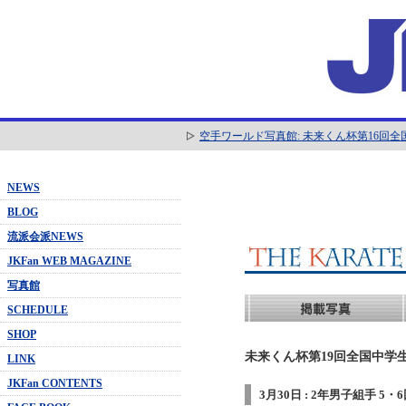
空手ワールド写真館: 未来くん杯第16回
NEWS
BLOG
流派会派NEWS
JKFan WEB MAGAZINE
写真館
SCHEDULE
SHOP
未来くん杯第19回全国中学生
LINK
JKFan CONTENTS
3月30日 : 2年男子組手 5・