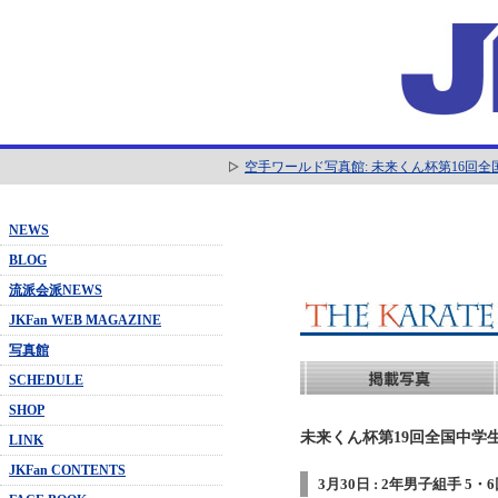
空手ワールド写真館: 未来くん杯第16回
NEWS
BLOG
流派会派NEWS
JKFan WEB MAGAZINE
写真館
SCHEDULE
SHOP
未来くん杯第19回全国中学生
LINK
JKFan CONTENTS
3月30日 : 2年男子組手 5・