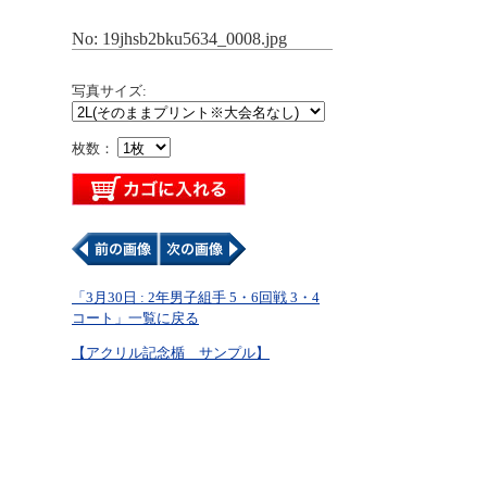
No: 19jhsb2bku5634_0008.jpg
写真サイズ:
枚数：
「3月30日 : 2年男子組手 5・6回戦 3・4
コート」一覧に戻る
【アクリル記念楯 サンプル】