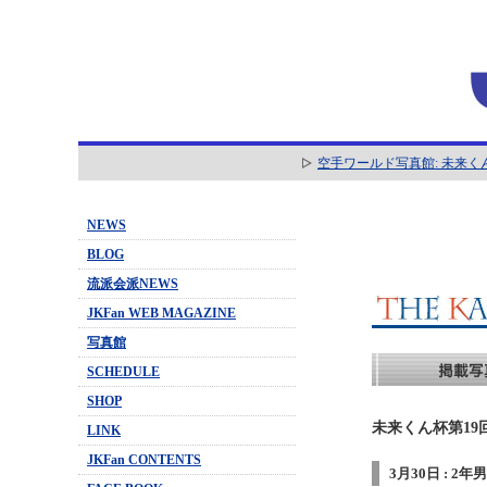
空手ワールド写真館: 未来く
NEWS
BLOG
流派会派NEWS
JKFan WEB MAGAZINE
写真館
SCHEDULE
SHOP
未来くん杯第19
LINK
JKFan CONTENTS
3月30日 : 2