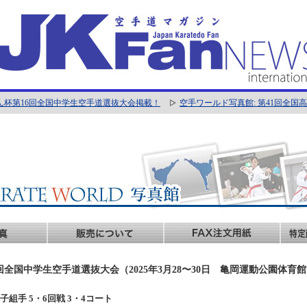
ん杯第16回全国中学生空手道選抜大会掲載！
空手ワールド写真館: 第41回全
回全国中学生空手道選抜大会（2025年3月28〜30日 亀岡運動公園体育
年男子組手 5・6回戦 3・4コート