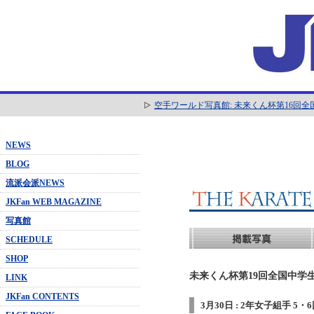
空手ワールド写真館: 未来くん杯第16回
NEWS
BLOG
流派会派NEWS
JKFan WEB MAGAZINE
写真館
SCHEDULE
SHOP
未来くん杯第19回全国中学生
LINK
JKFan CONTENTS
3月30日 : 2年女子組手 5・