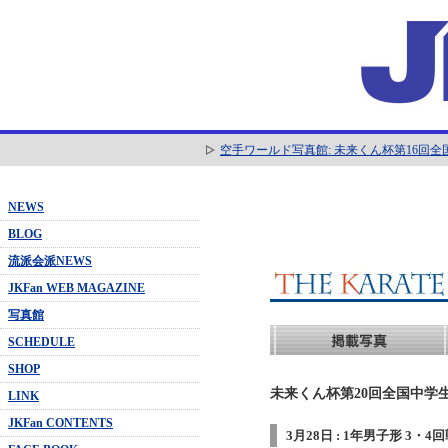
空手ワールド写真館: 未来くん杯第16回
NEWS
BLOG
流派会派NEWS
JKFan WEB MAGAZINE
写真館
SCHEDULE
SHOP
未来くん杯第20回全国中学生
LINK
JKFan CONTENTS
3月28日 : 1年男子形 3・4