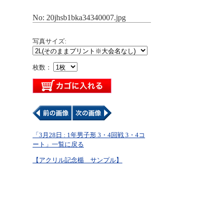
No: 20jhsb1bka34340007.jpg
写真サイズ:
枚数：
「3月28日 : 1年男子形 3・4回戦 3・4コ
ート」一覧に戻る
【アクリル記念楯 サンプル】