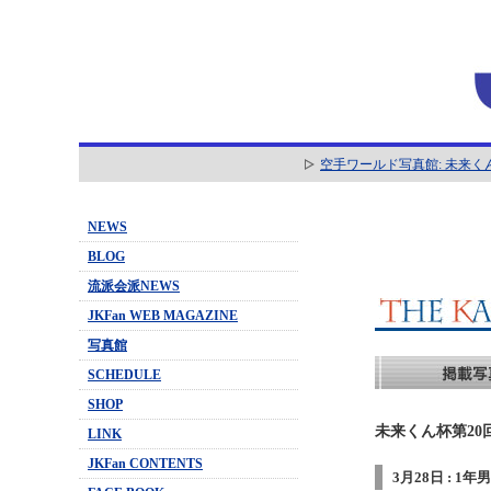
空手ワールド写真館: 未来く
NEWS
BLOG
流派会派NEWS
JKFan WEB MAGAZINE
写真館
SCHEDULE
SHOP
未来くん杯第20
LINK
JKFan CONTENTS
3月28日 : 1