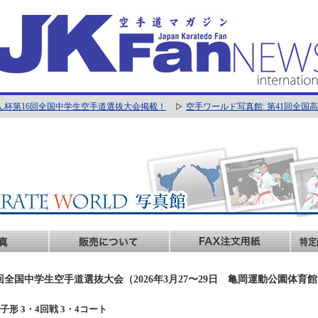
ん杯第16回全国中学生空手道選抜大会掲載！
空手ワールド写真館: 第41回全
回全国中学生空手道選抜大会（2026年3月27〜29日 亀岡運動公園体育
年男子形 3・4回戦 3・4コート