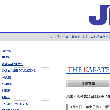
空手ワールド写真館: 未来くん杯第16回
NEWS
BLOG
流派会派NEWS
JKFan WEB MAGAZINE
写真館
SCHEDULE
SHOP
未来くん杯第20回全国中学生
LINK
JKFan CONTENTS
3月28日 : 1年女子形 1・2