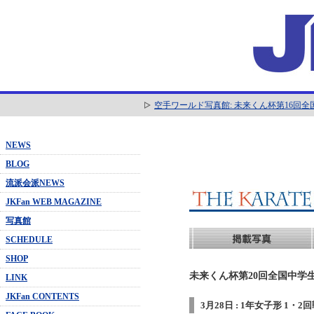
空手ワールド写真館: 未来くん杯第16回
NEWS
BLOG
流派会派NEWS
JKFan WEB MAGAZINE
写真館
SCHEDULE
SHOP
未来くん杯第20回全国中学生
LINK
JKFan CONTENTS
3月28日 : 1年女子形 1・2