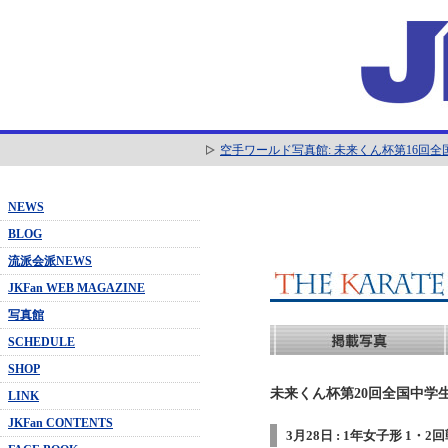
空手ワールド写真館: 未来くん杯第16回
NEWS
BLOG
流派会派NEWS
JKFan WEB MAGAZINE
写真館
SCHEDULE
SHOP
未来くん杯第20回全国中学生
LINK
JKFan CONTENTS
3月28日 : 1年女子形 1・2