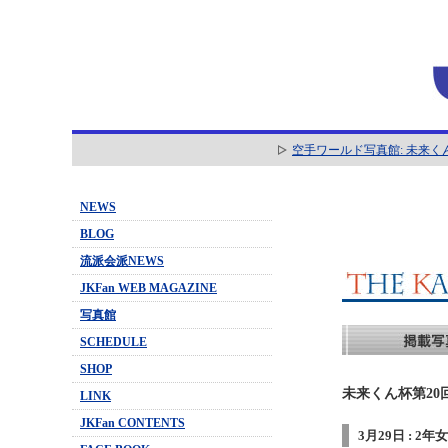
空手ワールド写真館: 未来く
NEWS
BLOG
流派会派NEWS
JKFan WEB MAGAZINE
写真館
SCHEDULE
SHOP
未来くん杯第20
LINK
JKFan CONTENTS
3月29日 : 2