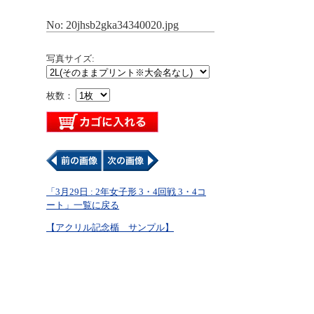
No: 20jhsb2gka34340020.jpg
写真サイズ:
枚数：
「3月29日 : 2年女子形 3・4回戦 3・4コ
ート」一覧に戻る
【アクリル記念楯 サンプル】