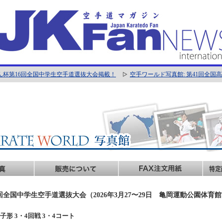
ん杯第16回全国中学生空手道選抜大会掲載！
空手ワールド写真館: 第41回全
回全国中学生空手道選抜大会（2026年3月27〜29日 亀岡運動公園体育
年女子形 3・4回戦 3・4コート