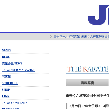
空手ワールド写真館: 未来くん杯第16回
NEWS
BLOG
流派会派NEWS
JKFan WEB MAGAZINE
写真館
SCHEDULE
SHOP
未来くん杯第20回全国中学生
LINK
JKFan CONTENTS
3月29日 : 2年女子形 3・4