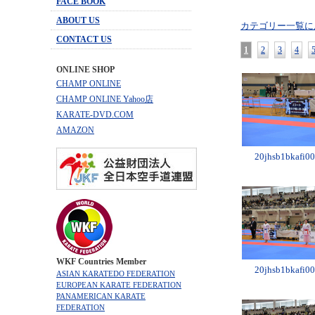
FACE BOOK
ABOUT US
カテゴリー一覧に
CONTACT US
1
2
3
4
ONLINE SHOP
CHAMP ONLINE
CHAMP ONLINE Yahoo店
KARATE-DVD.COM
AMAZON
20jhsb1bkafi00
WKF Countries Member
20jhsb1bkafi00
ASIAN KARATEDO FEDERATION
EUROPEAN KARATE FEDERATION
PANAMERICAN KARATE
FEDERATION