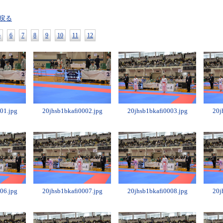
戻る
5
6
7
8
9
10
11
12
01.jpg
20jhsb1bkafi0002.jpg
20jhsb1bkafi0003.jpg
20j
06.jpg
20jhsb1bkafi0007.jpg
20jhsb1bkafi0008.jpg
20j