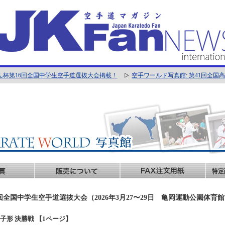
ん杯第16回全国中学生空手道選抜大会掲載！
空手ワールド写真館: 第41回全
回全国中学生空手道選抜大会（2026年3月27〜29日 亀岡運動公園体育
年男子形 決勝戦 【1ページ】