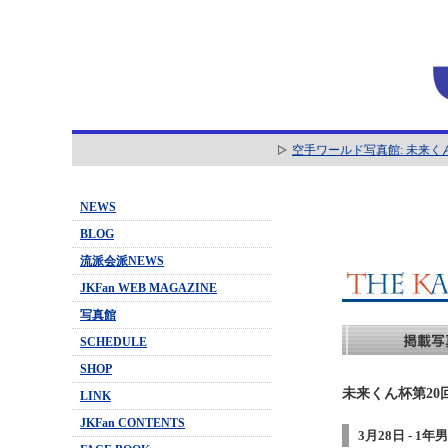
空手ワールド写真館: 未来く
NEWS
BLOG
流派会派NEWS
JKFan WEB MAGAZINE
写真館
SCHEDULE
SHOP
未来くん杯第20
LINK
JKFan CONTENTS
3月28日 - 1