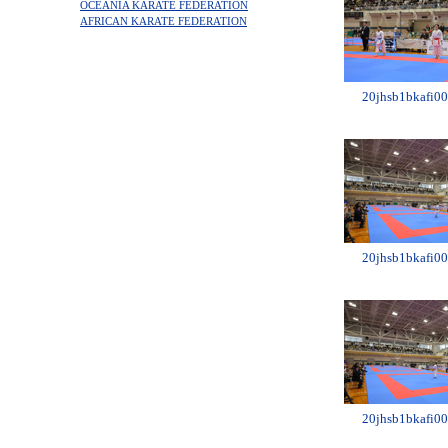
OCEANIA KARATE FEDERATION
AFRICAN KARATE FEDERATION
20jhsb1bkafi00
20jhsb1bkafi00
20jhsb1bkafi00