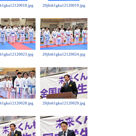
sb1gka12120018.jpg
20jhsb1gka12120019.jpg
sb1gka12120023.jpg
20jhsb1gka12120024.jpg
sb1gka12120028.jpg
20jhsb1gka12120029.jpg