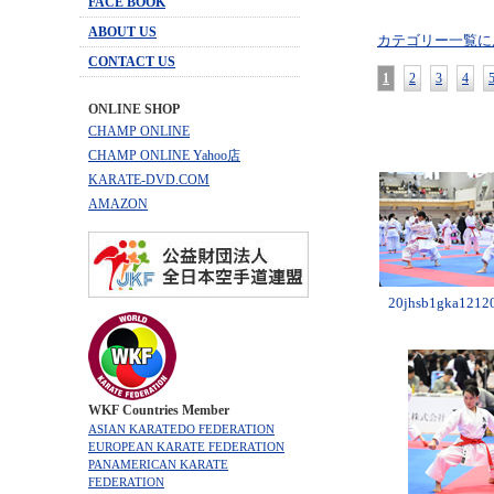
FACE BOOK
ABOUT US
カテゴリー一覧に
CONTACT US
1
2
3
4
ONLINE SHOP
CHAMP ONLINE
CHAMP ONLINE Yahoo店
KARATE-DVD.COM
AMAZON
20jhsb1gka12120
WKF Countries Member
ASIAN KARATEDO FEDERATION
EUROPEAN KARATE FEDERATION
PANAMERICAN KARATE
FEDERATION