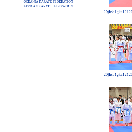
OCEANIA KARATE FEDERATION
AFRICAN KARATE FEDERATION
20jhsb1gka12120
20jhsb1gka12120