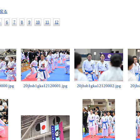
戻る
5
6
7
8
9
10
11
12
000.jpg
20jhsb1gka12120001.jpg
20jhsb1gka12120002.jpg
20jh