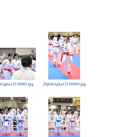
sb1gka12120003.jpg
20jhsb1gka12120004.jpg