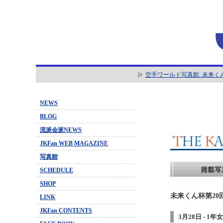
空手ワールド写真館: 未来く
NEWS
BLOG
流派会派NEWS
JKFan WEB MAGAZINE
写真館
SCHEDULE
SHOP
未来くん杯第20
LINK
JKFan CONTENTS
3月28日 - 1