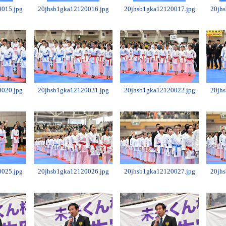
015.jpg
20jhsb1gka12120016.jpg
20jhsb1gka12120017.jpg
20jh
020.jpg
20jhsb1gka12120021.jpg
20jhsb1gka12120022.jpg
20jh
025.jpg
20jhsb1gka12120026.jpg
20jhsb1gka12120027.jpg
20jh