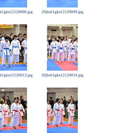
sb1gka12120008.jpg
20jhsb1gka12120009.jpg
sb1gka12120013.jpg
20jhsb1gka12120014.jpg