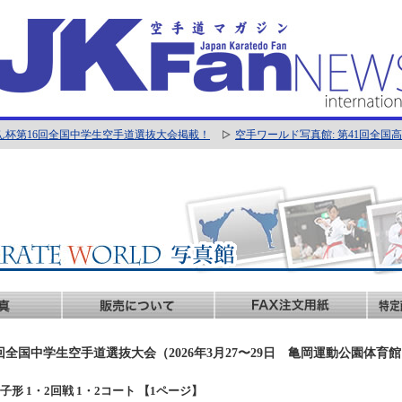
ん杯第16回全国中学生空手道選抜大会掲載！
空手ワールド写真館: 第41回全
回全国中学生空手道選抜大会（2026年3月27〜29日 亀岡運動公園体育
年女子形 1・2回戦 1・2コート 【1ページ】