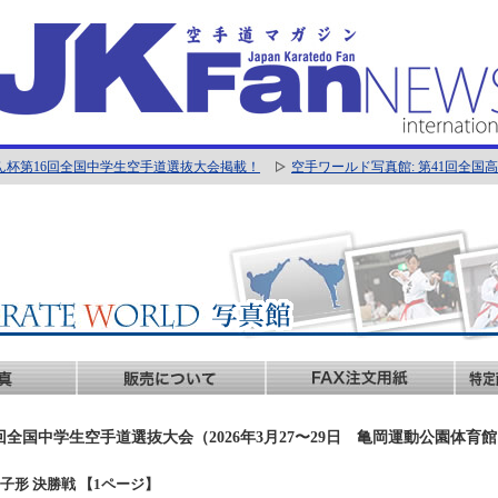
ん杯第16回全国中学生空手道選抜大会掲載！
空手ワールド写真館: 第41回全
回全国中学生空手道選抜大会（2026年3月27〜29日 亀岡運動公園体育
年男子形 決勝戦 【1ページ】