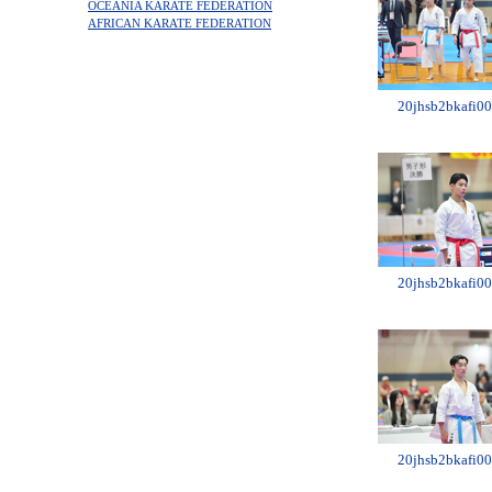
OCEANIA KARATE FEDERATION
AFRICAN KARATE FEDERATION
20jhsb2bkafi00
20jhsb2bkafi00
20jhsb2bkafi00