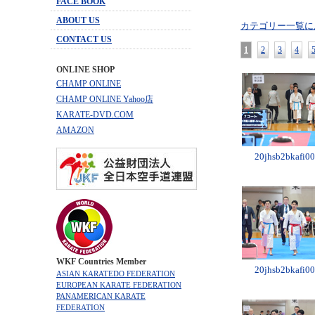
FACE BOOK
ABOUT US
カテゴリー一覧に
CONTACT US
1
2
3
4
ONLINE SHOP
CHAMP ONLINE
CHAMP ONLINE Yahoo店
KARATE-DVD.COM
AMAZON
20jhsb2bkafi00
WKF Countries Member
20jhsb2bkafi00
ASIAN KARATEDO FEDERATION
EUROPEAN KARATE FEDERATION
PANAMERICAN KARATE
FEDERATION