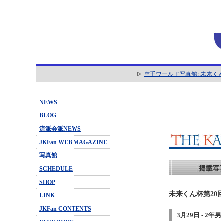
空手ワールド写真館: 未来く
NEWS
BLOG
流派会派NEWS
JKFan WEB MAGAZINE
写真館
SCHEDULE
SHOP
未来くん杯第20
LINK
JKFan CONTENTS
3月29日 - 2