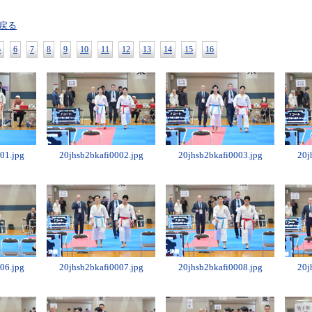
戻る
5
6
7
8
9
10
11
12
13
14
15
16
01.jpg
20jhsb2bkafi0002.jpg
20jhsb2bkafi0003.jpg
20j
06.jpg
20jhsb2bkafi0007.jpg
20jhsb2bkafi0008.jpg
20j