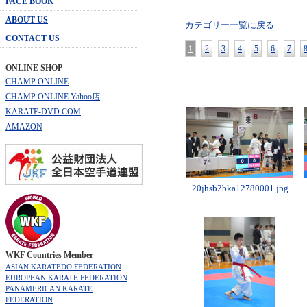
FACE BOOK
ABOUT US
カテゴリー一覧に戻る
CONTACT US
1
2
3
4
5
6
7
ONLINE SHOP
CHAMP ONLINE
CHAMP ONLINE Yahoo店
KARATE-DVD.COM
AMAZON
20jhsb2bka12780001.jpg
WKF Countries Member
ASIAN KARATEDO FEDERATION
EUROPEAN KARATE FEDERATION
PANAMERICAN KARATE
FEDERATION