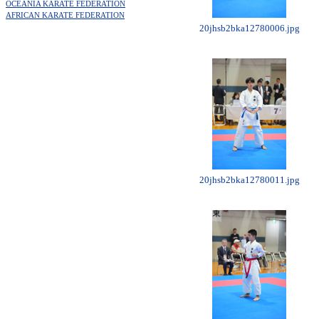
OCEANIA KARATE FEDERATION
AFRICAN KARATE FEDERATION
20jhsb2bka12780006.jpg
20jhsb2bka12780011.jpg