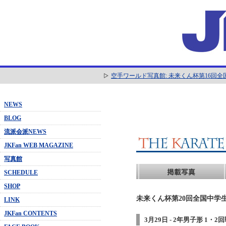
空手ワールド写真館: 未来くん杯第16回
NEWS
BLOG
流派会派NEWS
JKFan WEB MAGAZINE
写真館
SCHEDULE
SHOP
未来くん杯第20回全国中学生
LINK
JKFan CONTENTS
3月29日 - 2年男子形 1・