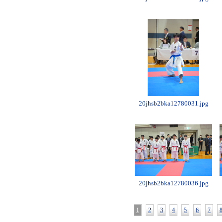
20jhsb2bka12780031.jpg
20jhsb2bka12780036.jpg
1
2
3
4
5
6
7