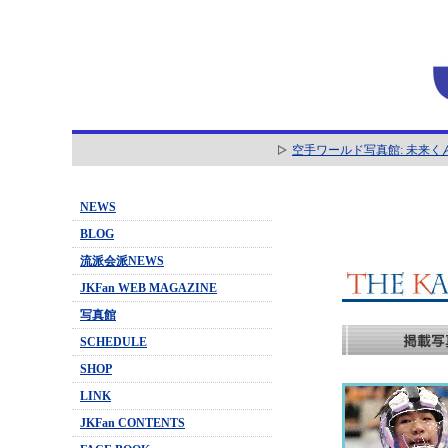
空手ワールド写真館: 未来く
NEWS
BLOG
流派会派NEWS
JKFan WEB MAGAZINE
写真館
SCHEDULE
SHOP
LINK
JKFan CONTENTS