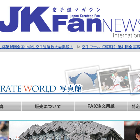
ん杯第16回全国中学生空手道選抜大会掲載！
空手ワールド写真館: 第41回全