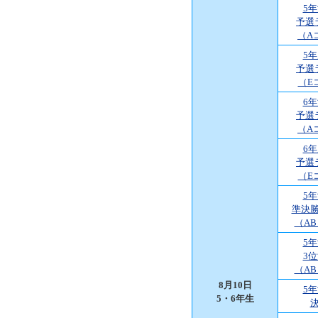
5
予選
（A
5
予選
（E
6
予選
（A
6
予選
（E
5
準決
（A
5
3
（A
8月10日
5
5・6年生