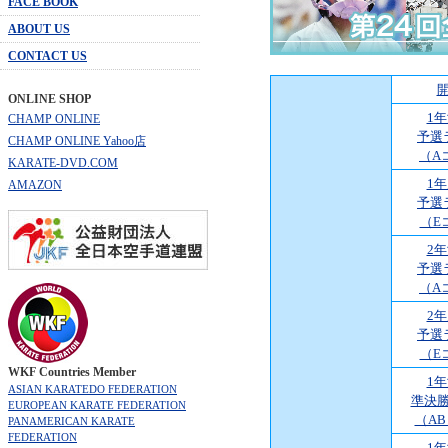
FACE BOOK
ABOUT US
CONTACT US
ONLINE SHOP
1
CHAMP ONLINE
予選
CHAMP ONLINE Yahoo店
（A
KARATE-DVD.COM
1
AMAZON
予選
（E
2
予選
（A
2
予選
（E
WKF Countries Member
1
ASIAN KARATEDO FEDERATION
準決
EUROPEAN KARATE FEDERATION
（A
PANAMERICAN KARATE
FEDERATION
1