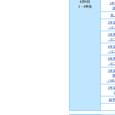
8月9日
3
3・4年生
形
3年
（A
3年
（E
4年
（A
4年
（E
3年
（A
3年
組