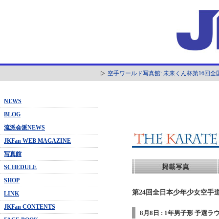
空手ワールド写真館: 未来くん杯第16回
NEWS
BLOG
流派会派NEWS
JKFan WEB MAGAZINE
写真館
SCHEDULE
SHOP
第24回全日本少年少女空手道
LINK
JKFan CONTENTS
8月8日 : 1年男子形 予選ラ