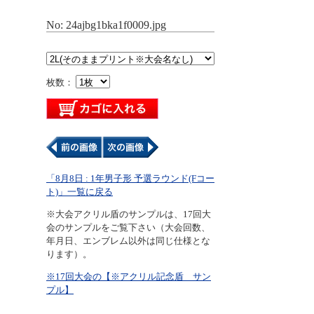
No: 24ajbg1bka1f0009.jpg
枚数：
「8月8日 : 1年男子形 予選ラウンド(Fコー
ト)」一覧に戻る
※大会アクリル盾のサンプルは、17回大
会のサンプルをご覧下さい（大会回数、
年月日、エンブレム以外は同じ仕様とな
ります）。
※17回大会の【※アクリル記念盾 サン
プル】