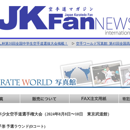
ん杯第16回全国中学生空手道選抜大会掲載！
空手ワールド写真館: 第41回全
年少女空手道選手権大会（2024年8月8日〜10日 東京武道館）
女子形 予選ラウンド(Dコート)