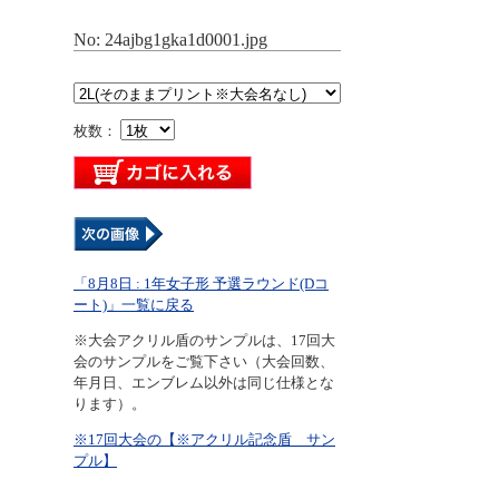
No: 24ajbg1gka1d0001.jpg
枚数：
「8月8日 : 1年女子形 予選ラウンド(Dコ
ート)」一覧に戻る
※大会アクリル盾のサンプルは、17回大
会のサンプルをご覧下さい（大会回数、
年月日、エンブレム以外は同じ仕様とな
ります）。
※17回大会の【※アクリル記念盾 サン
プル】