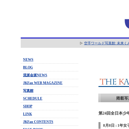
空手ワールド写真館: 未来く
NEWS
BLOG
流派会派NEWS
JKFan WEB MAGAZINE
写真館
SCHEDULE
SHOP
第24回全日本少
LINK
JKFan CONTENTS
8月8日 : 1年