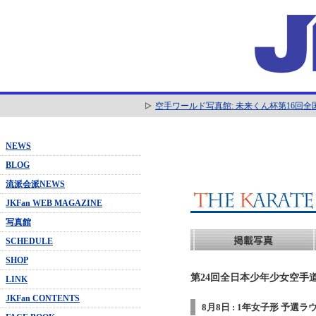
空手ワールド写真館: 未来くん杯第16回
NEWS
BLOG
流派会派NEWS
JKFan WEB MAGAZINE
写真館
SCHEDULE
SHOP
第24回全日本少年少女空手道
LINK
JKFan CONTENTS
8月8日 : 1年女子形 予選ラ