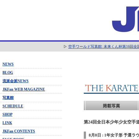
空手ワールド写真館: 未来くん杯第16回
NEWS
BLOG
流派会派NEWS
JKFan WEB MAGAZINE
写真館
SCHEDULE
SHOP
第24回全日本少年少女空手道
LINK
JKFan CONTENTS
8月8日 : 1年女子形 予選ラ