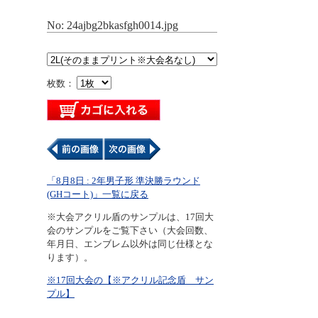
No: 24ajbg2bkasfgh0014.jpg
枚数：
「8月8日 : 2年男子形 準決勝ラウンド
(GHコート)」一覧に戻る
※大会アクリル盾のサンプルは、17回大
会のサンプルをご覧下さい（大会回数、
年月日、エンブレム以外は同じ仕様とな
ります）。
※17回大会の【※アクリル記念盾 サン
プル】