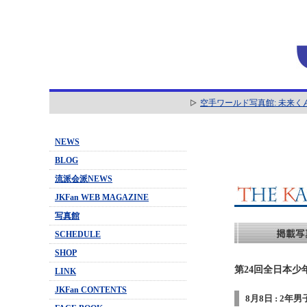
空手ワールド写真館: 未来く
NEWS
BLOG
流派会派NEWS
JKFan WEB MAGAZINE
写真館
SCHEDULE
SHOP
第24回全日本少
LINK
JKFan CONTENTS
8月8日 : 2年