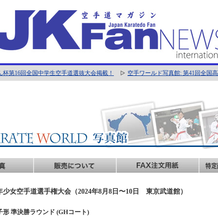
ん杯第16回全国中学生空手道選抜大会掲載！
空手ワールド写真館: 第41回全
年少女空手道選手権大会（2024年8月8日〜10日 東京武道館）
男子形 準決勝ラウンド (GHコート)