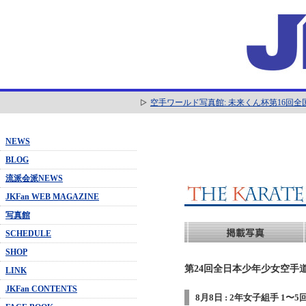
空手ワールド写真館: 未来くん杯第16回
NEWS
BLOG
流派会派NEWS
JKFan WEB MAGAZINE
写真館
SCHEDULE
SHOP
第24回全日本少年少女空手道
LINK
JKFan CONTENTS
8月8日 : 2年女子組手 1〜5