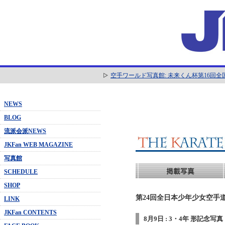
空手ワールド写真館: 未来くん杯第16回
NEWS
BLOG
流派会派NEWS
JKFan WEB MAGAZINE
写真館
SCHEDULE
SHOP
第24回全日本少年少女空手道
LINK
JKFan CONTENTS
8月9日 : 3・4年 形記念写真