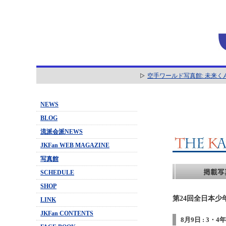
空手ワールド写真館: 未来く
NEWS
BLOG
流派会派NEWS
JKFan WEB MAGAZINE
写真館
SCHEDULE
SHOP
第24回全日本少
LINK
JKFan CONTENTS
8月9日 : 3・