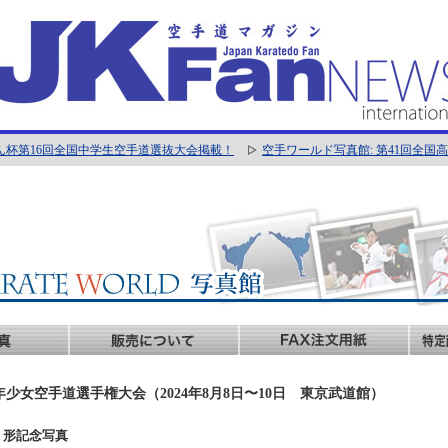
ん杯第16回全国中学生空手道選抜大会掲載！
空手ワールド写真館: 第41回全
年少女空手道選手権大会（2024年8月8日〜10日 東京武道館）
4年 形記念写真