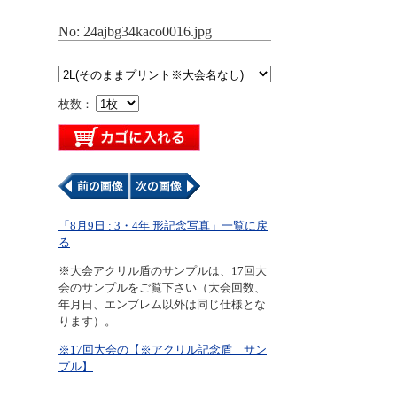
No: 24ajbg34kaco0016.jpg
枚数：
「8月9日 : 3・4年 形記念写真」一覧に戻
る
※大会アクリル盾のサンプルは、17回大
会のサンプルをご覧下さい（大会回数、
年月日、エンブレム以外は同じ仕様とな
ります）。
※17回大会の【※アクリル記念盾 サン
プル】