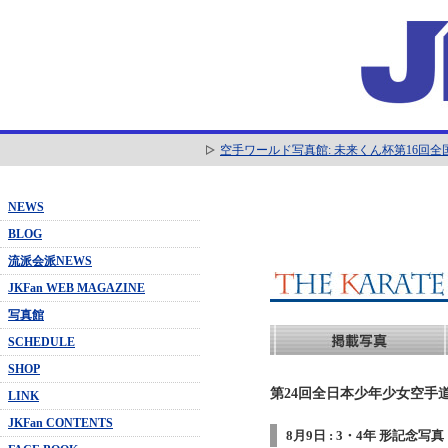
空手ワールド写真館: 未来くん杯第16回
NEWS
BLOG
流派会派NEWS
JKFan WEB MAGAZINE
写真館
SCHEDULE
SHOP
第24回全日本少年少女空手道
LINK
JKFan CONTENTS
8月9日 : 3・4年 形記念写真