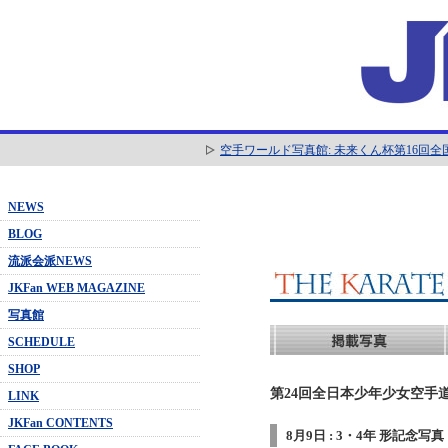
空手ワールド写真館: 未来くん杯第16回
NEWS
BLOG
流派会派NEWS
JKFan WEB MAGAZINE
写真館
SCHEDULE
SHOP
第24回全日本少年少女空手道
LINK
JKFan CONTENTS
8月9日 : 3・4年 形記念写真