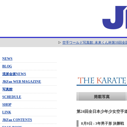
空手ワールド写真館: 未来くん杯第16回
NEWS
BLOG
流派会派NEWS
JKFan WEB MAGAZINE
写真館
SCHEDULE
SHOP
第24回全日本少年少女空手道
LINK
JKFan CONTENTS
8月9日 : 3年男子形 決勝戦