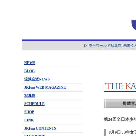
空手ワールド写真館: 未来く
NEWS
BLOG
流派会派NEWS
JKFan WEB MAGAZINE
写真館
SCHEDULE
SHOP
第24回全日本少
LINK
JKFan CONTENTS
8月9日 : 3年