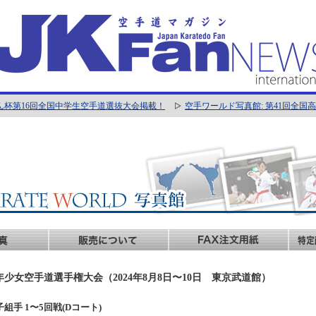
ん杯第16回全国中学生空手道選抜大会掲載！
空手ワールド写真館: 第41回全
年少女空手道選手権大会（2024年8月8日〜10日 東京武道館）
女子組手 1〜5回戦(Dコート)