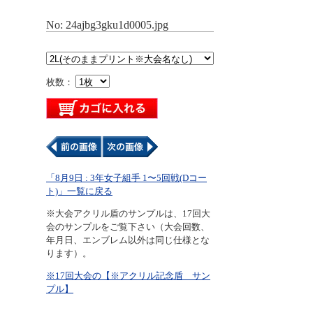
No: 24ajbg3gku1d0005.jpg
枚数：
「8月9日 : 3年女子組手 1〜5回戦(Dコー
ト)」一覧に戻る
※大会アクリル盾のサンプルは、17回大
会のサンプルをご覧下さい（大会回数、
年月日、エンブレム以外は同じ仕様とな
ります）。
※17回大会の【※アクリル記念盾 サン
プル】