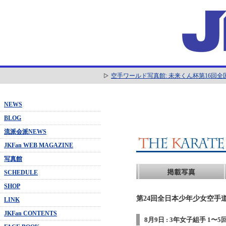
空手ワールド写真館: 未来くん杯第16回
NEWS
BLOG
流派会派NEWS
JKFan WEB MAGAZINE
写真館
SCHEDULE
SHOP
第24回全日本少年少女空手道
LINK
JKFan CONTENTS
8月9日 : 3年女子組手 1〜5