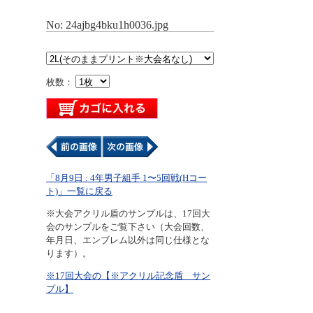
No: 24ajbg4bku1h0036.jpg
枚数：
「8月9日 : 4年男子組手 1〜5回戦(Hコー
ト)」一覧に戻る
※大会アクリル盾のサンプルは、17回大
会のサンプルをご覧下さい（大会回数、
年月日、エンブレム以外は同じ仕様とな
ります）。
※17回大会の【※アクリル記念盾 サン
プル】