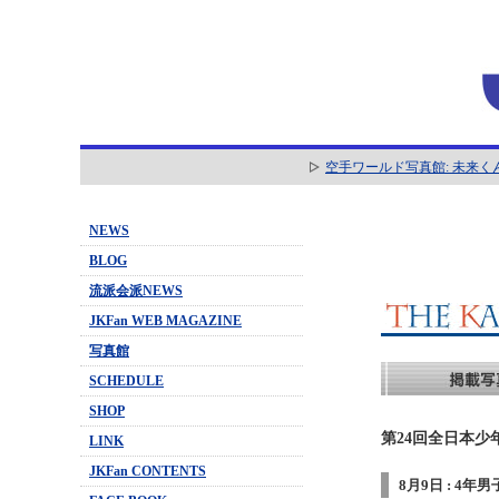
空手ワールド写真館: 未来く
NEWS
BLOG
流派会派NEWS
JKFan WEB MAGAZINE
写真館
SCHEDULE
SHOP
第24回全日本少
LINK
JKFan CONTENTS
8月9日 : 4年