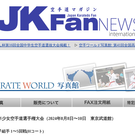
ん杯第16回全国中学生空手道選抜大会掲載！
空手ワールド写真館: 第41回全
年少女空手道選手権大会（2024年8月8日〜10日 東京武道館）
男子組手 1〜5回戦(Hコート)