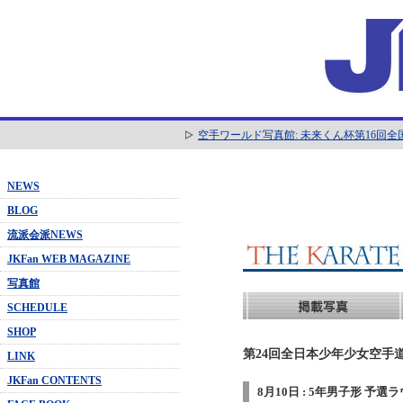
空手ワールド写真館: 未来くん杯第16回
NEWS
BLOG
流派会派NEWS
JKFan WEB MAGAZINE
写真館
SCHEDULE
SHOP
第24回全日本少年少女空手道
LINK
JKFan CONTENTS
8月10日 : 5年男子形 予選