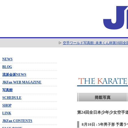
空手ワールド写真館: 未来くん杯第16回
NEWS
BLOG
流派会派NEWS
JKFan WEB MAGAZINE
写真館
SCHEDULE
SHOP
第24回全日本少年少女空手道
LINK
JKFan CONTENTS
8月10日 : 5年男子形 予選