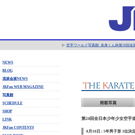
空手ワールド写真館: 未来くん杯第16回
NEWS
BLOG
流派会派NEWS
JKFan WEB MAGAZINE
写真館
SCHEDULE
SHOP
第24回全日本少年少女空手道
LINK
JKFan CONTENTS
8月10日 : 5年男子形 3位決