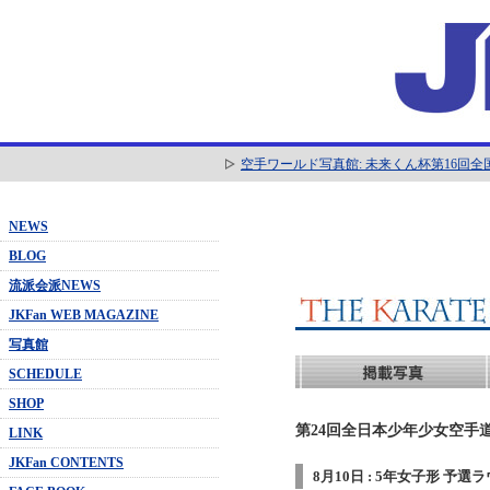
空手ワールド写真館: 未来くん杯第16回
NEWS
BLOG
流派会派NEWS
JKFan WEB MAGAZINE
写真館
SCHEDULE
SHOP
第24回全日本少年少女空手道
LINK
JKFan CONTENTS
8月10日 : 5年女子形 予選