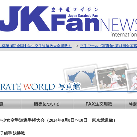
ん杯第16回全国中学生空手道選抜大会掲載！
空手ワールド写真館: 第41回全
年少女空手道選手権大会（2024年8月8日〜10日 東京武道館）
年男子組手 決勝戦