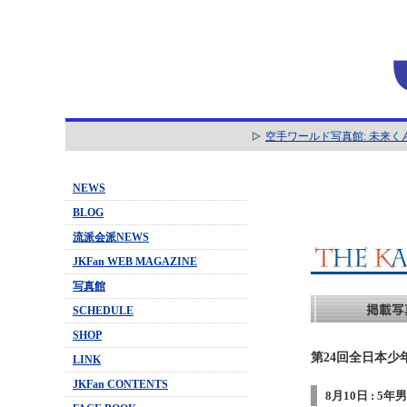
空手ワールド写真館: 未来く
NEWS
BLOG
流派会派NEWS
JKFan WEB MAGAZINE
写真館
SCHEDULE
SHOP
第24回全日本少
LINK
JKFan CONTENTS
8月10日 : 5