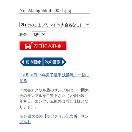
No: 24ajbg5bkufic0021.jpg
枚数：
「8月10日 : 5年男子組手 決勝戦」一覧に
戻る
※大会アクリル盾のサンプルは、17回大
会のサンプルをご覧下さい（大会回数、
年月日、エンブレム以外は同じ仕様とな
ります）。
※17回大会の【※アクリル記念盾 サン
プル】