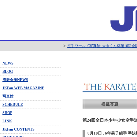
空手ワールド写真館: 未来くん杯第16回
NEWS
BLOG
流派会派NEWS
JKFan WEB MAGAZINE
写真館
SCHEDULE
SHOP
第24回全日本少年少女空手道
LINK
JKFan CONTENTS
8月10日 : 6年男子組手 準決