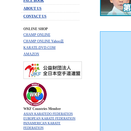
FACE BOOK
ABOUT US
CONTACT US
ONLINE SHOP
CHAMP ONLINE
CHAMP ONLINE Yahoo店
KARATE-DVD.COM
AMAZON
WKF Countries Member
ASIAN KARATEDO FEDERATION
EUROPEAN KARATE FEDERATION
PANAMERICAN KARATE
FEDERATION