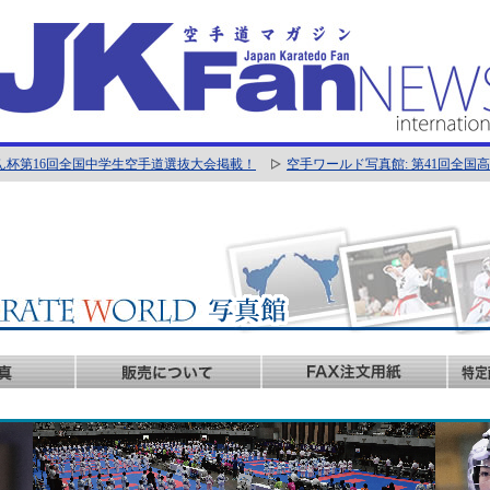
ん杯第16回全国中学生空手道選抜大会掲載！
空手ワールド写真館: 第41回全