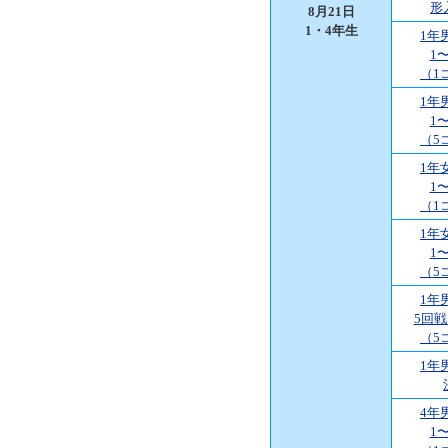
形
8月21日
1・4年生
1年
1
（1
1年
1
（5
1年
1
（1
1年
1
（5
1年
5回
（5
1年
4年
1