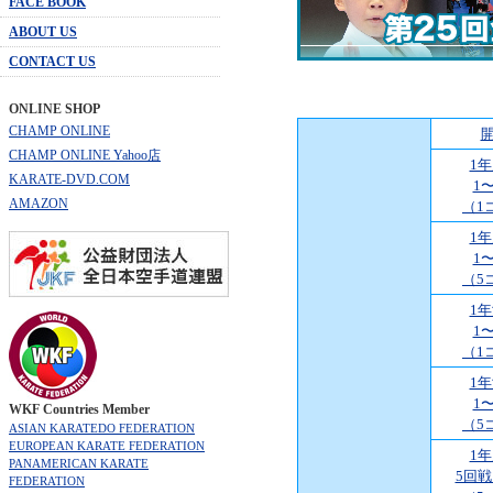
FACE BOOK
ABOUT US
CONTACT US
ONLINE SHOP
CHAMP ONLINE
CHAMP ONLINE Yahoo店
1
KARATE-DVD.COM
1
AMAZON
（1
1
1
（5
1
1
（1
1
1
WKF Countries Member
（5
ASIAN KARATEDO FEDERATION
EUROPEAN KARATE FEDERATION
1
PANAMERICAN KARATE
5回
FEDERATION