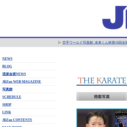
空手ワールド写真館: 未来くん杯第16回
NEWS
BLOG
流派会派NEWS
JKFan WEB MAGAZINE
写真館
SCHEDULE
SHOP
LINK
JKFan CONTENTS