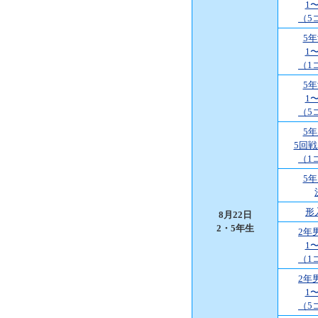
1
（5
5
1
（1
5
1
（5
5
5回
（1
5
形
8月22日
2・5年生
2年
1
（1
2年
1
（5