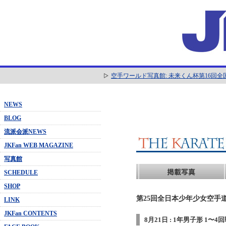
空手ワールド写真館: 未来くん杯第16回
NEWS
BLOG
流派会派NEWS
JKFan WEB MAGAZINE
写真館
SCHEDULE
SHOP
第25回全日本少年少女空手道
LINK
JKFan CONTENTS
8月21日 : 1年男子形 1〜4