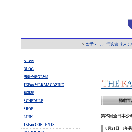
空手ワールド写真館: 未来く
NEWS
BLOG
流派会派NEWS
JKFan WEB MAGAZINE
写真館
SCHEDULE
SHOP
第25回全日本少
LINK
JKFan CONTENTS
8月21日 : 1