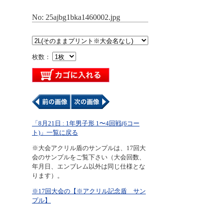
No: 25ajbg1bka1460002.jpg
枚数：
「8月21日 : 1年男子形 1〜4回戦(6コー
ト)」一覧に戻る
※大会アクリル盾のサンプルは、17回大
会のサンプルをご覧下さい（大会回数、
年月日、エンブレム以外は同じ仕様とな
ります）。
※17回大会の【※アクリル記念盾 サン
プル】