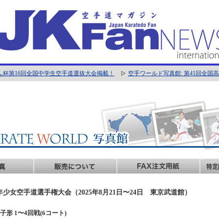
ん杯第16回全国中学生空手道選抜大会掲載！
空手ワールド写真館: 第41回全
年少女空手道選手権大会（2025年8月21日〜24日 東京武道館）
年男子形 1〜4回戦(6コート)