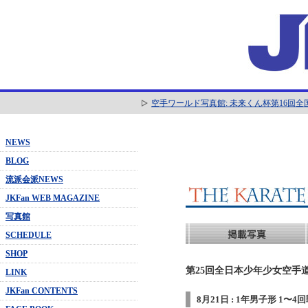
空手ワールド写真館: 未来くん杯第16回
NEWS
BLOG
流派会派NEWS
JKFan WEB MAGAZINE
写真館
SCHEDULE
SHOP
第25回全日本少年少女空手道
LINK
JKFan CONTENTS
8月21日 : 1年男子形 1〜4