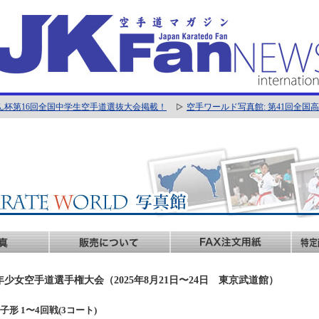
ん杯第16回全国中学生空手道選抜大会掲載！
空手ワールド写真館: 第41回全
年少女空手道選手権大会（2025年8月21日〜24日 東京武道館）
年女子形 1〜4回戦(3コート)