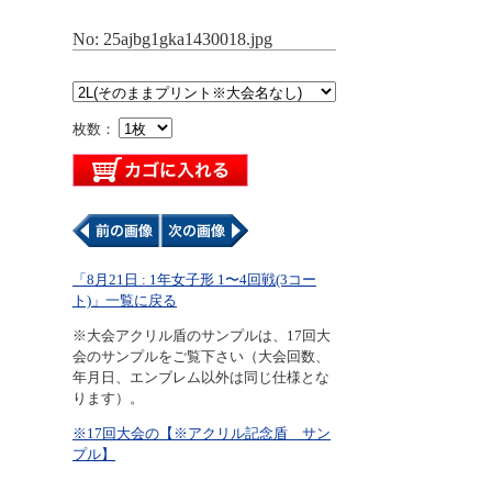
No: 25ajbg1gka1430018.jpg
枚数：
「8月21日 : 1年女子形 1〜4回戦(3コー
ト)」一覧に戻る
※大会アクリル盾のサンプルは、17回大
会のサンプルをご覧下さい（大会回数、
年月日、エンブレム以外は同じ仕様とな
ります）。
※17回大会の【※アクリル記念盾 サン
プル】