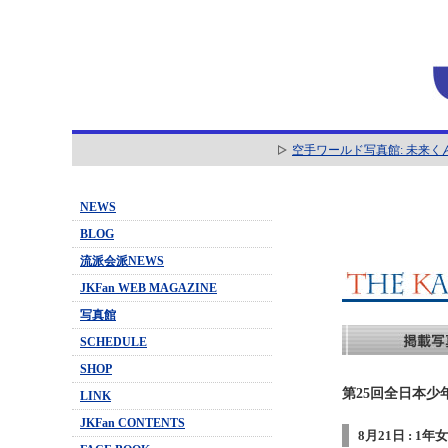
空手ワールド写真館: 未来く
NEWS
BLOG
流派会派NEWS
JKFan WEB MAGAZINE
写真館
SCHEDULE
SHOP
第25回全日本少
LINK
JKFan CONTENTS
8月21日 : 1